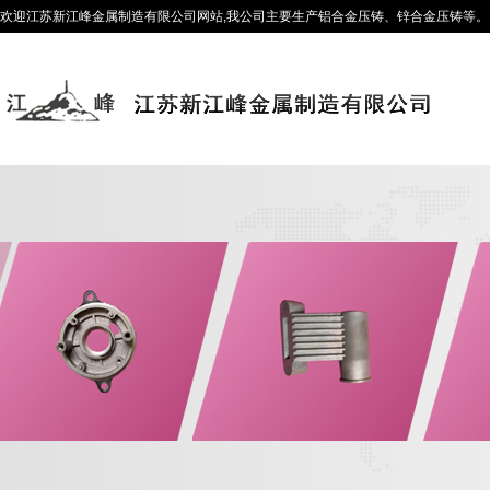
欢迎江苏新江峰金属制造有限公司网站,我公司主要生产铝合金压铸、锌合金压铸等。咨询热线