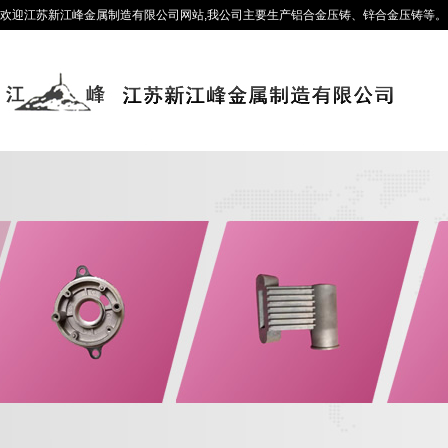
欢迎江苏新江峰金属制造有限公司网站,我公司主要生产铝合金压铸、锌合金压铸等。咨询热线