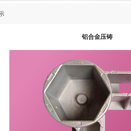
示
铝合金压铸