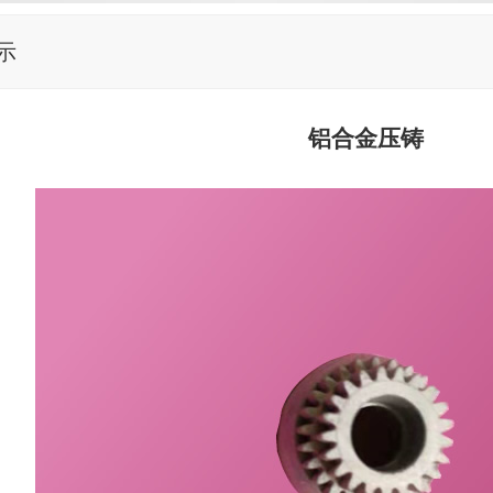
示
铝合金压铸