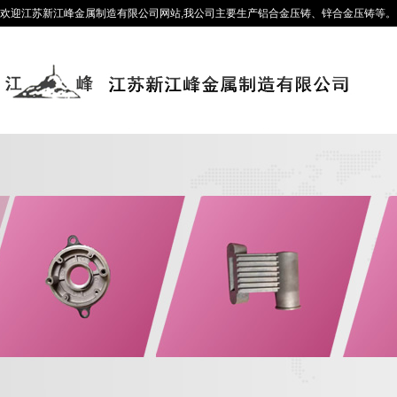
欢迎江苏新江峰金属制造有限公司网站,我公司主要生产铝合金压铸、锌合金压铸等。咨询热线