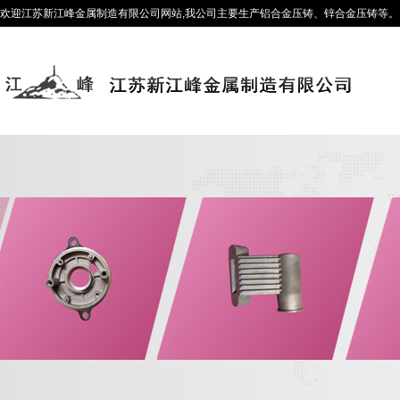
欢迎江苏新江峰金属制造有限公司网站,我公司主要生产铝合金压铸、锌合金压铸等。咨询热线