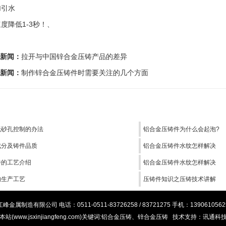
加引水
度降低1-3秒！、
新闻：
拉开与中国锌合金压铸产品的差异
新闻：
制作锌合金压铸件时需要关注的几个方面
无砂孔控制的办法
铝合金压铸件为什么会起泡?
成分及铸件品质
铝合金压铸件水纹怎样解决
件的工艺介绍
铝合金压铸件水纹怎样解决
的生产工艺
压铸件知识之压铸技术讲解
金属制造有限公司 电话：0511-0511-83726258 / 83721275 手机：13906105
本站(www.jsxinjiangfeng.com)关键词:
铝合金压铸
、锌合金压铸 技术支持：讯通科