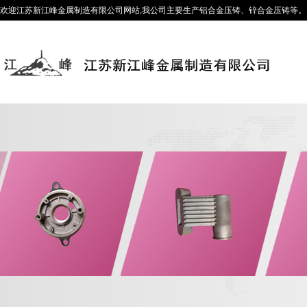
欢迎江苏新江峰金属制造有限公司网站,我公司主要生产铝合金压铸、锌合金压铸等。咨询热线