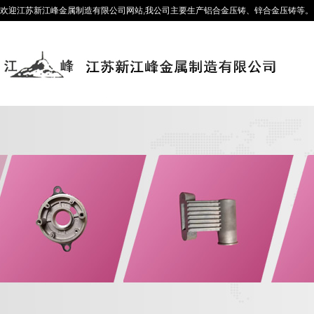
欢迎江苏新江峰金属制造有限公司网站,我公司主要生产铝合金压铸、锌合金压铸等。咨询热线