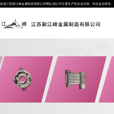
欢迎江苏新江峰金属制造有限公司网站,我公司主要生产铝合金压铸、锌合金压铸等。咨询热线