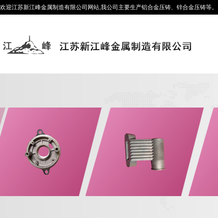
欢迎江苏新江峰金属制造有限公司网站,我公司主要生产铝合金压铸、锌合金压铸等。咨询热线