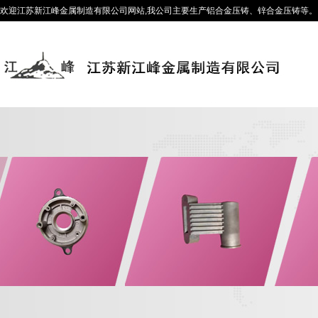
欢迎江苏新江峰金属制造有限公司网站,我公司主要生产铝合金压铸、锌合金压铸等。咨询热线