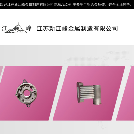
欢迎江苏新江峰金属制造有限公司网站,我公司主要生产铝合金压铸、锌合金压铸等。咨询热线