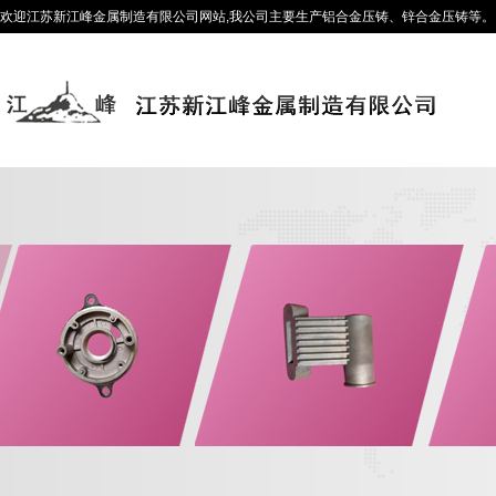
欢迎江苏新江峰金属制造有限公司网站,我公司主要生产铝合金压铸、锌合金压铸等。咨询热线