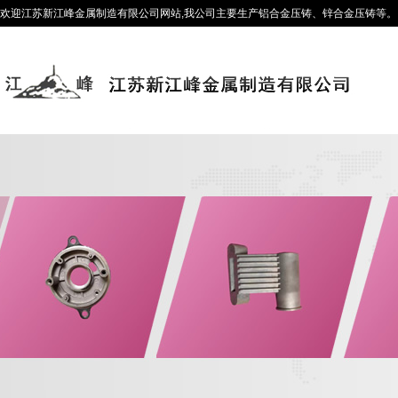
欢迎江苏新江峰金属制造有限公司网站,我公司主要生产铝合金压铸、锌合金压铸等。咨询热线