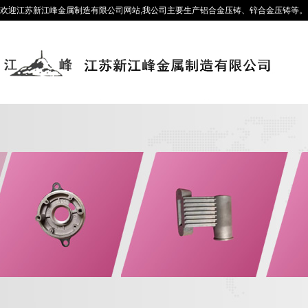
欢迎江苏新江峰金属制造有限公司网站,我公司主要生产铝合金压铸、锌合金压铸等。咨询热线