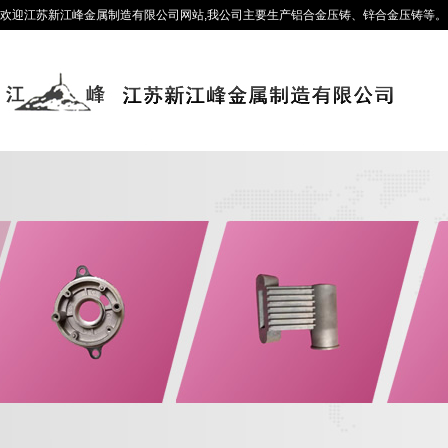
欢迎江苏新江峰金属制造有限公司网站,我公司主要生产铝合金压铸、锌合金压铸等。咨询热线