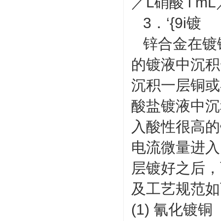
／L硝酸 l mL
3．‘{9i镀
锌合金在镀
的镀液中沉积
沉积一层铜或
酸盐镀液中沉
入酸性很高的
电流微量进入
层镀好之后，
及工艺规范如
(1) 氰化镀铜