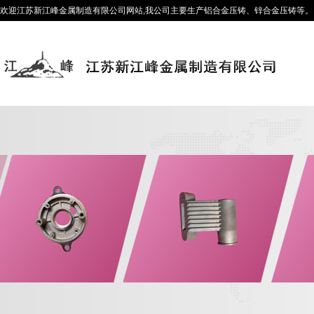
欢迎江苏新江峰金属制造有限公司网站,我公司主要生产铝合金压铸、锌合金压铸等。咨询热线