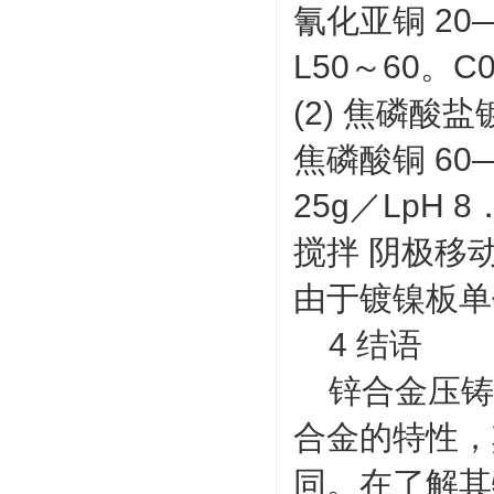
氰化亚铜 20—
L50～60。C0
(2) 焦磷酸盐
焦磷酸铜 60—
25g／LpH 8
搅拌 阴极移
由于镀镍板单
4 结语
锌合金压铸
合金的特性，
同。在了解其