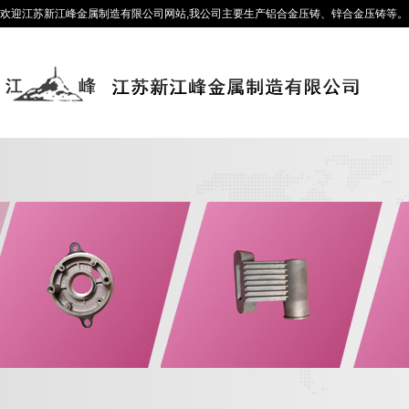
欢迎江苏新江峰金属制造有限公司网站,我公司主要生产铝合金压铸、锌合金压铸等。咨询热线