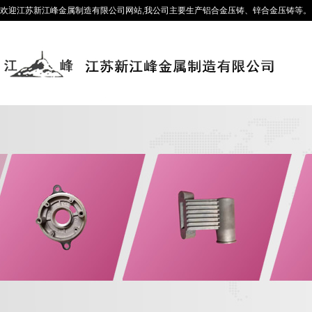
欢迎江苏新江峰金属制造有限公司网站,我公司主要生产铝合金压铸、锌合金压铸等。咨询热线