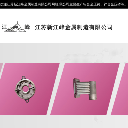
欢迎江苏新江峰金属制造有限公司网站,我公司主要生产铝合金压铸、锌合金压铸等。咨询热线